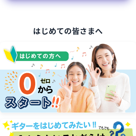
ン
の
お
はじめての皆さまへ
申
し
込
み