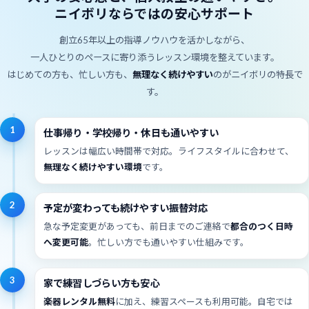
ニイボリならではの安心サポート
創立65年以上の指導ノウハウを活かしながら、
一人ひとりのペースに寄り添うレッスン環境を整えています。
はじめての方も、忙しい方も、
無理なく続けやすい
のがニイボリの特長で
す。
1
仕事帰り・学校帰り・休日も通いやすい
レッスンは幅広い時間帯で対応。ライフスタイルに合わせて、
無理なく続けやすい環境
です。
2
予定が変わっても続けやすい振替対応
急な予定変更があっても、前日までのご連絡で
都合のつく日時
へ変更可能
。忙しい方でも通いやすい仕組みです。
3
家で練習しづらい方も安心
楽器レンタル無料
に加え、練習スペースも利用可能。自宅では