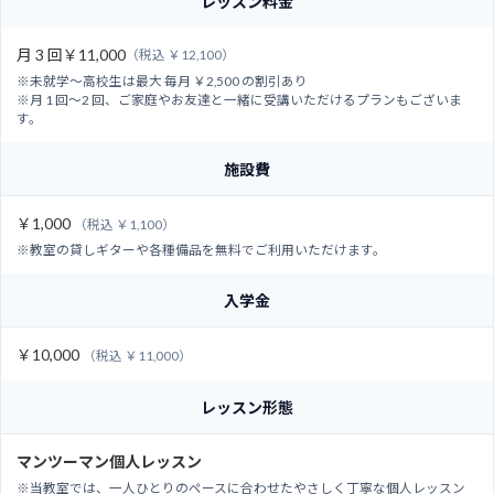
レッスン料金
月 3 回
￥11,000
（税込 ￥12,100）
※未就学～高校生は最大 毎月 ￥2,500 の割引あり
※月 1 回～2 回、ご家庭やお友達と一緒に受講いただけるプランもございま
す。
施設費
￥1,000
（税込 ￥1,100）
※教室の貸しギターや各種備品を無料でご利用いただけます。
入学金
￥10,000
（税込 ￥11,000）
レッスン形態
マンツーマン個人レッスン
※当教室では、一人ひとりのペースに合わせたやさしく丁寧な個人レッスン