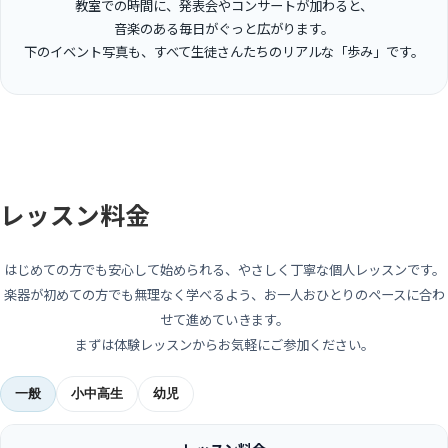
教室での時間に、発表会やコンサートが加わると、
音楽のある毎日がぐっと広がります。
下のイベント写真も、すべて生徒さんたちのリアルな「歩み」です。
発表会・ライブ・コンクール・セミナー…
楽しいイベントが
盛沢山!!
レッスン料金
写真では伝えきれないワクワクを、
ぜひ体験しに来てください。
はじめての方でも安心して始められる、やさしく丁寧な個人レッスンです。
楽器が初めての方でも無理なく学べるよう、お一人おひとりのペースに合わ
せて進めていきます。
まずは体験レッスンからお気軽にご参加ください。
一般
小中高生
幼児