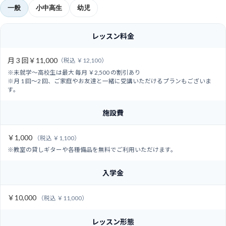
一般
小中高生
幼児
レッスン料金
月 3 回
￥11,000
（税込 ￥12,100）
※未就学～高校生は最大 毎月 ￥2,500 の割引あり
※月 1 回～2 回、ご家庭やお友達と一緒に受講いただけるプランもございま
す。
施設費
￥1,000
（税込 ￥1,100）
※教室の貸しギターや各種備品を無料でご利用いただけます。
入学金
￥10,000
（税込 ￥11,000）
レッスン形態