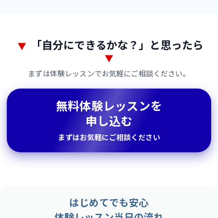
無
「自分にできるかな？」と思ったら
▼
▼
料
まずは体験レッスンでお気軽にご相談ください。
体
験
無料体験レッスンを
レ
申し込む
ッ
まずはお気軽にご相談ください
ス
ン
の
お
はじめてでも安心
申
体験レッスン当日の流れ