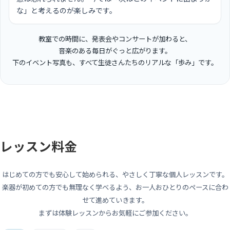
な」と考えるのが楽しみです。
教室での時間に、発表会やコンサートが加わると、
音楽のある毎日がぐっと広がります。
下のイベント写真も、すべて生徒さんたちのリアルな「歩み」です。
発表会・ライブ・コンクール・セミナー…
楽しいイベントが
盛沢山!!
レッスン料金
写真では伝えきれないワクワクを、
ぜひ体験しに来てください。
はじめての方でも安心して始められる、やさしく丁寧な個人レッスンです。
楽器が初めての方でも無理なく学べるよう、お一人おひとりのペースに合わ
せて進めていきます。
まずは体験レッスンからお気軽にご参加ください。