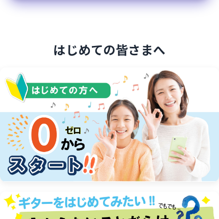
ン
の
お
はじめての皆さまへ
申
し
込
み