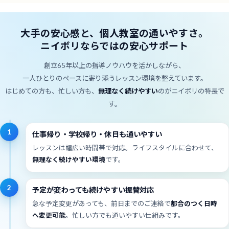
大手の安心感と、個人教室の通いやすさ。
ニイボリならではの安心サポート
創立65年以上の指導ノウハウを活かしながら、
一人ひとりのペースに寄り添うレッスン環境を整えています。
はじめての方も、忙しい方も、
無理なく続けやすい
のがニイボリの特長で
す。
1
仕事帰り・学校帰り・休日も通いやすい
レッスンは幅広い時間帯で対応。ライフスタイルに合わせて、
無理なく続けやすい環境
です。
2
予定が変わっても続けやすい振替対応
急な予定変更があっても、前日までのご連絡で
都合のつく日時
へ変更可能
。忙しい方でも通いやすい仕組みです。